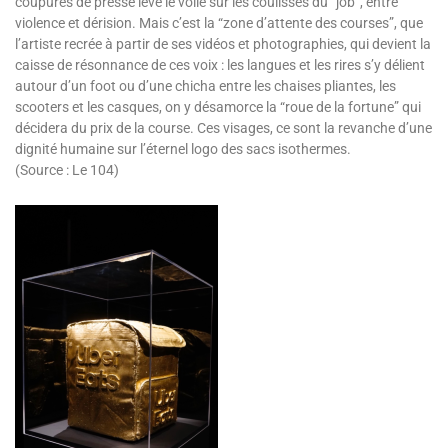
coupures de presse lève le voile sur les coulisses du “job”, entre
violence et dérision. Mais c’est la “zone d’attente des courses”, que
l’artiste recrée à partir de ses vidéos et photographies, qui devient la
caisse de résonnance de ces voix : les langues et les rires s’y délient
autour d’un foot ou d’une chicha entre les chaises pliantes, les
scooters et les casques, on y désamorce la “roue de la fortune” qui
décidera du prix de la course. Ces visages, ce sont la revanche d’une
dignité humaine sur l’éternel logo des sacs isothermes.
(Source : Le 104)