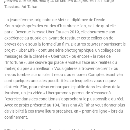
peuvent tout se permettre, ils se sentent tout permis
» s’insurge
Tassiana Aït Tahar.
La jeune femme, originaire de Metz et diplômée de l’école
Kourtrajmé après des études d’histoire de l’art, sait de quoi elle
parle. Devenue livreuse Uber Eats en 2019, elle documente son
expérience au quotidien, avant de restituer cette collection de
brèves de vie sous la forme d’un film. D’autres œuvres nourrissent le
projet « Uber Life » dont une série photographique, un collage des
messages de la clientèle « Ubernout » ou encore « la roue de
l’Infortune », une œuvre qui place le visiteur face aux réalités du
métier, du pire au meilleur. « Vous galérez à trouver ce client » ou
« vous tombez sur un client relou » ou encore « Compte désactivé »
sont quelques-unes des possibilités sur lesquelles vous risquez
d’atterir. Efin, pour mieux embarquer le public dans les aléas de la
livraison, un jeu vidéo « Ubergamme » permet de s’essayer à
l’exercice dans des conditions s’approchant le plus possible du réel.
Avec ce projet présenté au 104, Tassiana Aït Tahar veut donner plus
de visibilité à ces travailleurs précaires, en « première ligne » lors du
confinement.