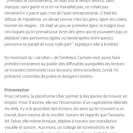
”
[Pendant le confinement], on était tout le temps dehors, sans
masque, sans gants et si on ne travaillait pas, on n’était pas
rémunéré·e·s parce que c’est de l’auto-entreprenariat. C’était les
débuts de l’épidémie, on devait sonner chez les gens, taper les codes,
monter les étages… On était un peu en première ligne, et malgré tous
ces risques qu’on prenait pour livrer des gens qui ne pouvaient pas se
déplacer (des personnes âgées ou handicapées entre autres),
personne ne parlait de nous nulle part.
” explique-t-elle à Konbini.
En montrant la « vie Uber » de l’intérieur, l’artiste veut aussi faire
prendre conscience au public des difficultés auxquelles les livreurs
se trouvent confrontés tous les jours, entre incivilités, covid-19,
précarité, contrôles de police et dangers routiers.
Présentation
Pour certains, la plateforme Uber permet à des jeunes de trouver un
emploi. Pour d’autres, elle est l’incarnation d’un capitalisme débridé.
Au-delà, il y a le quotidien des livreurs, les sens qu’ils trouvent à ce
travail, leurs visions de la société. Autant de regards que Tassiana
Aït Tahar, elle-même livreuse, déploie à travers son installation
visuelle et sonore. Aux murs, un collage de screenshots et de