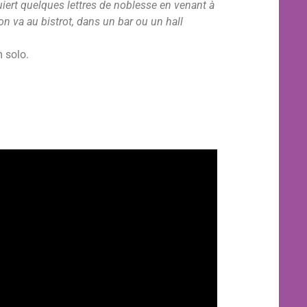
iert quelques lettres de noblesse en venant à
n va au bistrot, dans un bar ou un hall
m solo.