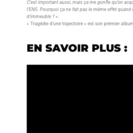
C’est important aussi, mais ça me gonfle qu’on acqu
l’ENS. Pourquoi ça ne fait pas le même effet quand o
d’immeuble ?
».
« Tragédie d’une trajectoire » est son premier albu
EN SAVOIR PLUS :