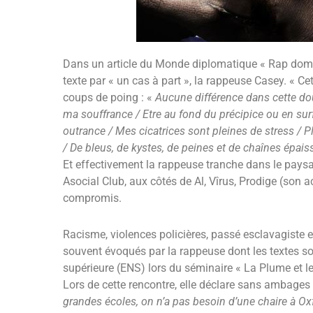
Dans un article du Monde diplomatique « Rap domes
texte par « un cas à part », la rappeuse Casey. « Ce
coups de poing : «
Aucune différence dans cette do
ma souffrance / Etre au fond du précipice ou en surf
outrance / Mes cicatrices sont pleines de stress / 
/ De bleus, de kystes, de peines et de chaînes épais
Et effectivement la rappeuse tranche dans le paysa
Asocial Club, aux côtés de Al, Vîrus, Prodige (son a
compromis.
Racisme, violences policières, passé esclavagiste e
souvent évoqués par la rappeuse dont les textes sont
supérieure (ENS) lors du séminaire « La Plume et l
Lors de cette rencontre, elle déclare sans ambages 
grandes écoles, on n’a pas besoin d’une chaire à Ox