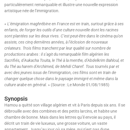
particulièrement remarquable et illustre une nouvelle expression
artistique née de l’immigration.
«
L’émigration maghrébine en France est en train, surtout grâce à ses
enfants, de forger les outils d’une culture nouvelle dont les racines
sont plantées sur les deux rives. C’est peut-être dans le cinéma qu’on
assiste, ces cinq dernières années, à l’éclosion de nouveaux
créateurs. Trois films tranchent par leur qualité sur nombre de
productions arabes : il s’agit du remarquable film algérien les
Sacrifiés, d’Aukacha Touita, le Thé à la menthe, d’Abdelkrim Bahloul, et
du Thé au harem d’Archimed, de Mehdi Charef. Tous tournés par et
avec des jeunes issus de l’immigration, ces films sont en train de
changer quelque chose dans le paysage immigré et même dans la
culture arabe en général.
» (Source : Le Monde 01/08/1985)
Synopsis
Hamou a quitté son village algérien et vit à Paris depuis six ans. Il se
débrouille avec des combines et des petits larcins, et habite une
chambre de bonne. Mais dans les lettres qu’il envoie au pays, il
décrit un train de vie luxueux, une grosse voiture, un vaste
appartement. Jusqu’au jour où sa mère, qui n’est pas dupe,