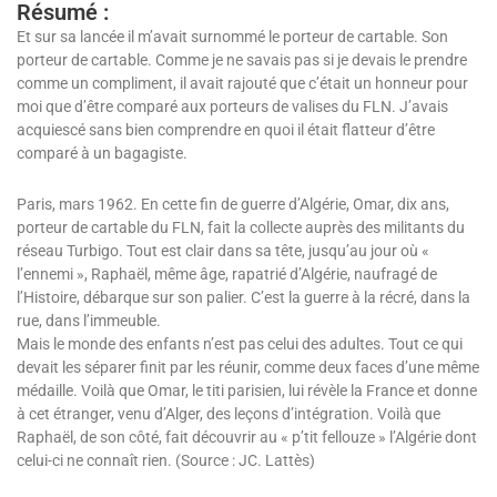
Résumé :
Et sur sa lancée il m’avait surnommé le porteur de cartable. Son
porteur de cartable. Comme je ne savais pas si je devais le prendre
comme un compliment, il avait rajouté que c’était un honneur pour
moi que d’être comparé aux porteurs de valises du FLN. J’avais
acquiescé sans bien comprendre en quoi il était flatteur d’être
comparé à un bagagiste.
Paris, mars 1962. En cette fin de guerre d’Algérie, Omar, dix ans,
porteur de cartable du FLN, fait la collecte auprès des militants du
réseau Turbigo. Tout est clair dans sa tête, jusqu’au jour où «
l’ennemi », Raphaël, même âge, rapatrié d’Algérie, naufragé de
l’Histoire, débarque sur son palier. C’est la guerre à la récré, dans la
rue, dans l’immeuble.
Mais le monde des enfants n’est pas celui des adultes. Tout ce qui
devait les séparer finit par les réunir, comme deux faces d’une même
médaille. Voilà que Omar, le titi parisien, lui révèle la France et donne
à cet étranger, venu d’Alger, des leçons d’intégration. Voilà que
Raphaël, de son côté, fait découvrir au « p’tit fellouze » l’Algérie dont
celui-ci ne connaît rien. (Source : JC. Lattès)