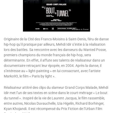
Originaire de la Cité des Francs-Moisins à Saint-Denis, féru de danse
hip-hop qu’il pratique par ailleurs, Mehdi Idir s’initie à la réalisation
lors des battles. Sa rencontre avec les danseurs du Wanted Posse,
premiers champions du monde français de hip-hop, sera
déterminante. En effet, il affute ses talents de réalisateur dans un
documentaire retraçant leur épopée, en 2004. Après la danse, il
s’intéresse au « light-painting » en lui consacrant, avec l’artiste
Marko93, le film « Paris by light ».
Réalisateur attitré des clips du slameur Grand Corps Malade, Mehdi
Idir met l’un de ses textes en scène dans le court-métrage « Le bout
du tunnel ». Inspiré de la vie de Laurent Jacqua, le film rassemble,
entre autres, Nicolas Duvauchelle, Izia Higelin, Richard Borhinger,
Kyan Khojandi. Il est récompensé du Prix Fiction de l’Urban Film