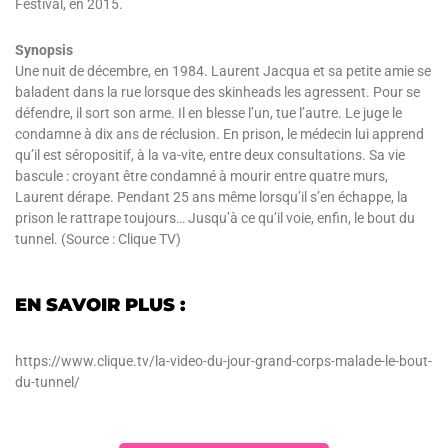
Festival, en 2015.
Synopsis
Une nuit de décembre, en 1984. Laurent Jacqua et sa petite amie se
baladent dans la rue lorsque des skinheads les agressent. Pour se
défendre, il sort son arme. Il en blesse l’un, tue l’autre. Le juge le
condamne à dix ans de réclusion. En prison, le médecin lui apprend
qu’il est séropositif, à la va-vite, entre deux consultations. Sa vie
bascule : croyant être condamné à mourir entre quatre murs,
Laurent dérape. Pendant 25 ans même lorsqu’il s’en échappe, la
prison le rattrape toujours… Jusqu’à ce qu’il voie, enfin, le bout du
tunnel. (Source : Clique TV)
EN SAVOIR PLUS :
https://www.clique.tv/la-video-du-jour-grand-corps-malade-le-bout-
du-tunnel/