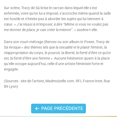
Sur scène, Tracy de Sá brise le carcan dans lequel elle s’est
enfermée, voire qu’on lui a imposé, s’accroche même quand la salle
est hostile et n’hésite pas à aborder les sujets qui lui tiennent à
cœur. «
J’ai réussi à m’imposer, à dire “Même si vous ne voulez pas
me donner de place, je vais créer la mienne”.
» assène-t-elle.
Dans son court-métrage
Sheroes
ou son album
In Power
, Tracy de
Sá évoque «
des thèmes tels que la sexualité et le plaisir féminin, la
réappropriation du corps, le pouvoir, la liberté, la fierté d’être ce qu’on
est, la fierté d’être une femme »
. Aucune hésitation quant à la place
qu’elle occupe aujourd’hui, celle d’une artiste féministe forte et
engagée.
(Sources : site de l’artiste, Madmoizelle.com. RFI, France Inter, Rue
89 Lyon)
PAGE PRÉCÉDENTE