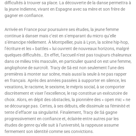
difficultés à trouver sa place. La découverte de la danse permettra à
la jeune Indienne, vivant en Espagne avec sa mère et son frère de
gagner en confiance.
Arrivée en France pour poursuivre ses études, la jeune femme
continue à danser mais c’est en s’emparant du micro qu’elle
s’émancipe réellement. À Montpellier, puis à Lyon, la scène hip-hop,
l’écriture et les « battles » lui ouvrent de nouveaux horizons, malgré
quelques difficultés… En effet, l’accueil n’est pas toujours chaleureux
dans ce milieu très masculin, en particulier quand on est une femme,
anglophone de surcroît. Tracy de Sá est non seulement l’une des
premières à monter sur scène, mais aussi la seule à ne pas rapper
en français. Après des années passées à supporter en silence, les
vexations, le racisme, le sexisme, le mépris social, à se comporter
discrètement et viser l’excellence, le rap constitue un exécutoire de
choix. Alors, en dépit des obstacles, la pionnière des « open mic » ne
se décourage pas. Certes, à ses débuts, elle dissimule sa féminité et
tente d’effacer sa singularité. Finalement, Tracy de Sá gagne
progressivement en confiance et, éclairée entre autres par les
études de genre qu’elle suit à l’université, la rappeuse assume
fermement son identité comme ses convictions.