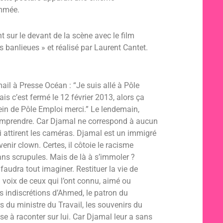
ommée.
nt sur le devant de la scène avec le film
s banlieues » et réalisé par Laurent Cantet.
ail à Presse Océan : “Je suis allé à Pôle
is c’est fermé le 12 février 2013, alors ça
ein de Pôle Emploi merci.” Le lendemain,
omprendre. Car Djamal ne correspond à aucun
ui attirent les caméras. Djamal est un immigré
enir clown. Certes, il côtoie le racisme
 sans scrupules. Mais de là à s’immoler ?
faudra tout imaginer. Restituer la vie de
 voix de ceux qui l’ont connu, aimé ou
 indiscrétions d’Ahmed, le patron du
s du ministre du Travail, les souvenirs du
se à raconter sur lui. Car Djamal leur a sans