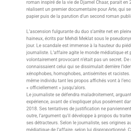
roman inspiré de la vie de Djamel Chaar, parait en
réalisent un premier documentaire pour Arte, qui se
papier puis de la parution d’un second roman publ
L’ascension fulgurante du duo s’arrête net en plein
haineux, écrits par Mehdi Meklat sous le pseudon
jour. Le scandale est immense à la hauteur du piédes
journaliste. L’affaire agite le monde médiatique et
volontairement provocant n’était pas un secret. D
connaissaient celui qui se dissimulait derrière l’i
xénophobes, homophobes, antisémites et racistes. Ce
même individu tant les propos affichés vont à l’encon
« officiellement » jusqu’alors.
Le journaliste se défendra maladroitement, arguant
expérience, avant de s’expliquer plus posément dans 
2018. Ses tentatives de justification ne parviennen
outre, l’argument qu’il développe à propos du traite
ses détracteurs. Selon le journaliste, ses origines 
médiatique de l’affaire, selon lui disproportionné.