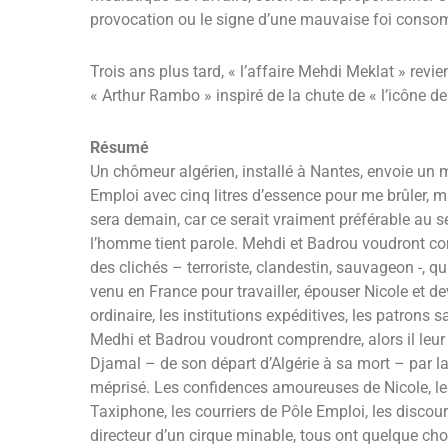
provocation ou le signe d’une mauvaise foi cons
Trois ans plus tard, « l’affaire Mehdi Meklat » revie
« Arthur Rambo » inspiré de la chute de « l’icône de
Résumé
Un chômeur algérien, installé à Nantes, envoie un m
Emploi avec cinq litres d’essence pour me brûler, ma
sera demain, car ce serait vraiment préférable au s
l’homme tient parole. Mehdi et Badrou voudront c
des clichés – terroriste, clandestin, sauvageon -, q
venu en France pour travailler, épouser Nicole et dev
ordinaire, les institutions expéditives, les patrons
Medhi et Badrou voudront comprendre, alors il leur 
Djamal – de son départ d’Algérie à sa mort – par la
méprisé. Les confidences amoureuses de Nicole, les
Taxiphone, les courriers de Pôle Emploi, les discour
directeur d’un cirque minable, tous ont quelque cho