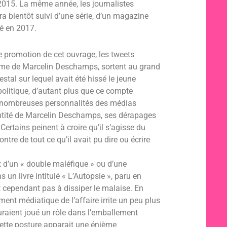
 2015. La même année, les journalistes
ra bientôt suivi d’une série, d’un magazine
ié en 2017.
e promotion de cet ouvrage, les tweets
yme de Marcelin Deschamps, sortent au grand
tal sur lequel avait été hissé le jeune
 politique, d’autant plus que ce compte
e nombreuses personnalités des médias
dentité de Marcelin Deschamps, ses dérapages
rtains peinent à croire qu’il s’agisse du
tre de tout ce qu’il avait pu dire ou écrire
 d’un « double maléfique » ou d’une
un livre intitulé « L’Autopsie », paru en
t cependant pas à dissiper le malaise. En
ment médiatique de l’affaire irrite un peu plus
auraient joué un rôle dans l’emballement
 Cette posture apparait une énième