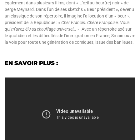
également dans plusieurs films, dont « L’œil au beur(re) noir » de
Serge Meynard. Dans l’un de ses sketchs « Beur président », devenu
un classique de son répertoire, il imagine l’allocution d’un « beur »,
président de la République : «
Cher Francis. Chère Françoise. Vous
qui m’avez élu au chauffage universel…
». Avec un répertoire axé sur
le quotidien et les difficultés de l’immigration en France, Smaïn ouvre
la voie pour toute une génération de comiques, issue des banlieues.
EN SAVOIR PLUS :